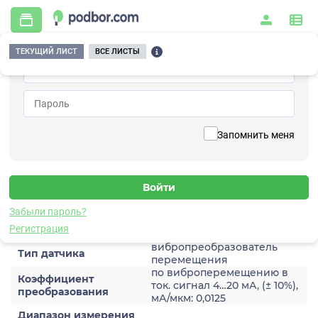
ТЕКУЩИЙ ЛИСТ
ВСЕ ЛИСТЫ
Главная
/
Контрольно-измерительные приборы и автоматика
/
Датчики
/
Виброперемещения
/
3A203HA-1280
Вернуться к списку
Запомнить меня
3A203HA-1280
Датчик виброперемещения
Забыли пароль?
Характеристики
Регистрация
вибропреобразователь
Тип датчика
перемещения
по виброперемещению в
Коэффициент
ток. сигнал 4…20 мА, (± 10%),
преобразования
мА/мкм: 0,0125
Диапазон измерения