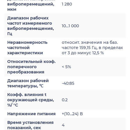
виброперемещений,
1 280
мкм
Диапазон рабочих
частот измеряемого
10...1 000
виброперемещения,
Гц
Неравномерность
относит. значения на баз.
частотной
частоте 159,15 Гц, в пределах
характеристики
от 3 до минус 12,5 %
Относительный коэф.
поперечного
< 5%
преобразования
Диапазон рабочей
-40:85
температуры, ℃
Коэфф. влияния t
окружающей среды,
0.2
%/ °С
Напряжение питания
+(10...24) В
Время установления
4
показаний, сек