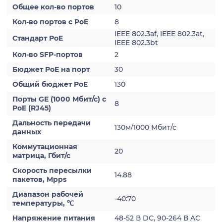
Общее кол-во портов
10
Кол-во портов с PoE
8
IEEE 802.3af, IEEE 802.3at,
Стандарт PoE
IEEE 802.3bt
Кол-во SFP-портов
2
Бюджет PoE на порт
30
Общий бюджет PoE
130
Порты GE (1000 Мбит/с) с
8
PoE (RJ45)
Дальность передачи
130м/1000 Мбит/с
данных
Коммутационная
20
матрица, Гбит/с
Скорость пересылки
14.88
пакетов, Mpps
Диапазон рабочей
-40:70
температуры, ℃
Напряжение питания
48-52 В DC, 90-264 В AC