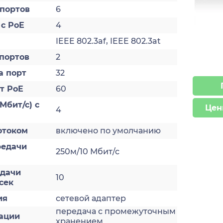
 портов
6
 с PoE
4
IEEE 802.3af, IEEE 802.3at
-портов
2
а порт
32
т PoE
60
Мбит/с) с
Цен
4
отоком
включено по умолчанию
редачи
250м/10 Мбит/с
едачи
10
сек
ия
сетевой адаптер
передача с промежуточным
ации
хранением