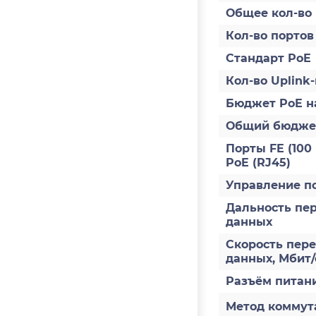
Общее кол-во
Кол-во портов
Стандарт PoE
Кол-во Uplink
Бюджет PoE н
Общий бюдже
Порты FE (100 
PoE (RJ45)
Управление п
Дальность пе
данных
Скорость пер
данных, Мбит/
Разъём питан
Метод коммут