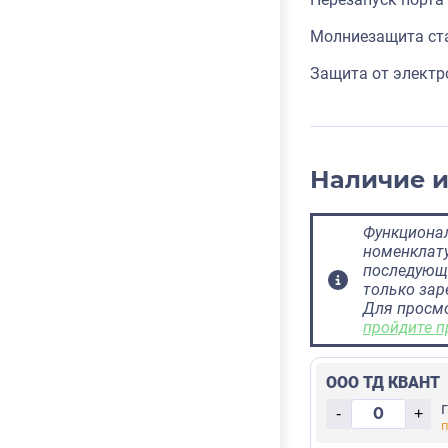
Молниезащита ст
Защита от электр
Наличие 
Функционал
номенклату
последующ
только за
Для просм
пройдите п
ООО ТД КВАНТ
-
+