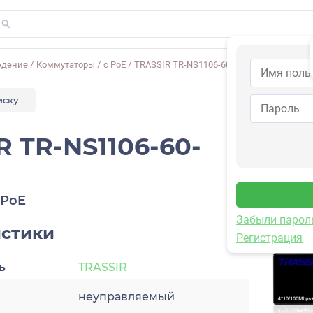
юдение
/
Коммутаторы
/
с PoE
/
TRASSIR TR-NS1106-60-4POE
иску
R TR-NS1106-60-
 PoE
Забыли парол
истики
Регистрация
ь
TRASSIR
неуправляемый