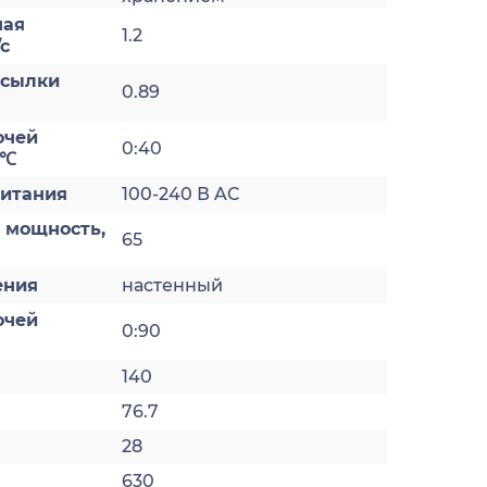
ная
1.2
с
есылки
0.89
очей
0:40
 ℃
итания
100-240 В AC
 мощность,
65
ения
настенный
очей
0:90
140
76.7
28
630