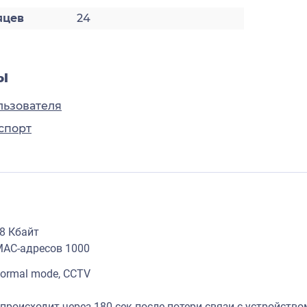
яцев
24
ы
льзователя
спорт
8 Кбайт
MAC-адресов 1000
ormal mode, CCTV
происходит через 180 сек после потери связи с устройство