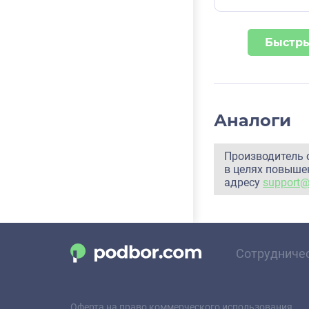
Быстры
Аналоги
Производитель 
в целях повышен
адресу
support
Сотрудниче
Оферта на право коммерческого использования