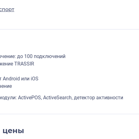
спорт
чение: до 100 подключений
жение TRASSIR
 Android или iOS
чение
дули: ActivePOS, ActiveSearch, детектор активности
и цены