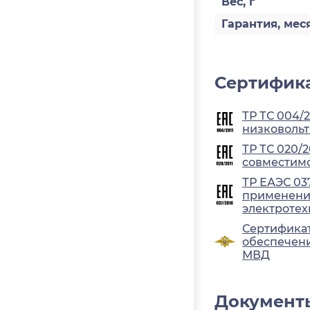
Вес, г
Гарантия, мес
Сертифика
ТР ТС 004/
низковольт
ТР ТС 020/
совместимо
ТР ЕАЭС 03
применения
электротех
Сертификат
обеспечени
МВД
Документ