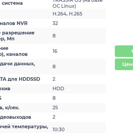
TRASSIR OS (на базе
 система
ОС Linux)
H.264, H.265
аналов NVR
32
 разрешение
8
ер, Мп
ние
16
), каналов
дачи данных,
Цен
8
ATA для HDDSSD
2
рхив
HDD
Б
8
, к/сек.
25
идеовыходов
2
очей температуры,
10:30