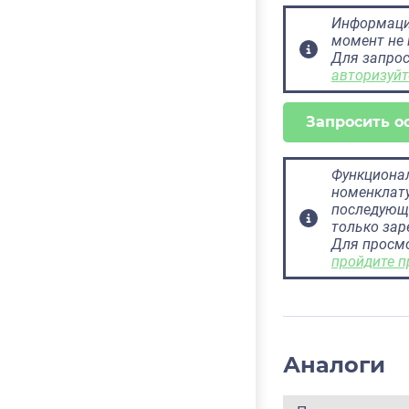
Информация
момент не 
Для запрос
авторизуйт
Запросить о
Функционал
номенклату
последующ
только за
Для просм
пройдите п
Аналоги