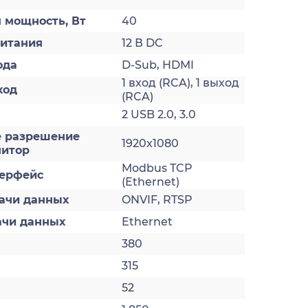
 мощность, Вт
40
итания
12 В DC
ода
D-Sub, HDMI
1 вход (RCA), 1 выход
ход
(RCA)
2 USB 2.0, 3.0
 разрешение
1920x1080
нитор
Modbus TCP
ерфейс
(Ethernet)
ачи данных
ONVIF, RTSP
ачи данных
Ethernet
380
315
52