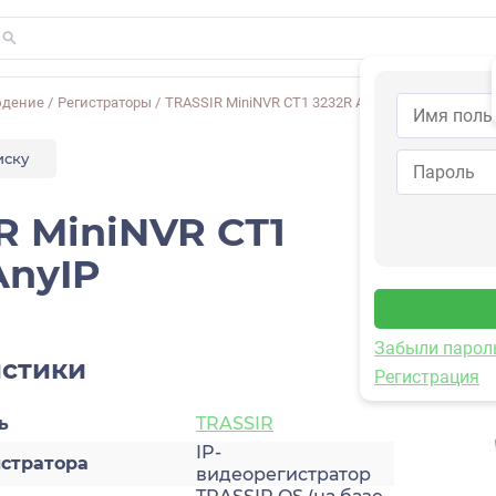
юдение
/
Регистраторы
/
TRASSIR MiniNVR СТ1 3232R AnyIP​
иску
R MiniNVR СТ1
nyIP​
Забыли парол
истики
Регистрация
ь
TRASSIR
IP-
истратора
видеорегистратор