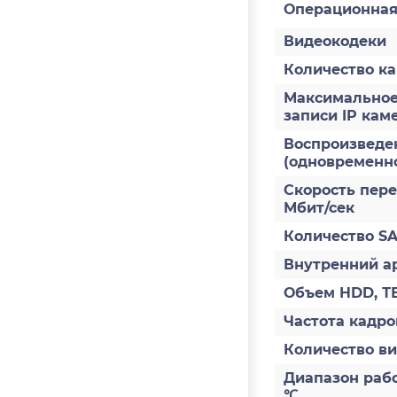
Операционная
Видеокодеки
Количество к
Максимальное
записи IP кам
Воспроизведе
(одновременно
Скорость пере
Мбит/сек
Количество S
Внутренний а
Объем HDD, Т
Частота кадров
Количество в
Диапазон раб
℃