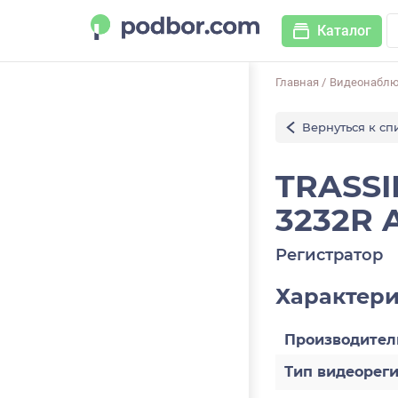
Каталог
Главная
/
Видеонабл
Вернуться к сп
TRASSI
3232R A
Регистратор
Характер
Производител
Тип видеорег