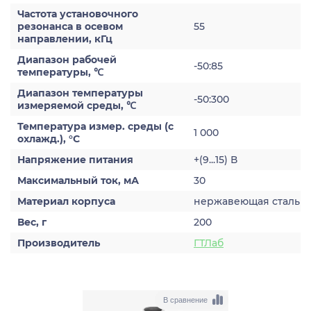
Частота установочного
резонанса в осевом
55
направлении, кГц
Диапазон рабочей
-50:85
температуры, ℃
Диапазон температуры
-50:300
измеряемой среды, ℃
Температура измер. среды (с
1 000
охлажд.), °С
Напряжение питания
+(9...15) В
Максимальный ток, мА
30
Материал корпуса
нержавеющая сталь
Вес, г
200
Производитель
ГТЛаб
В сравнение