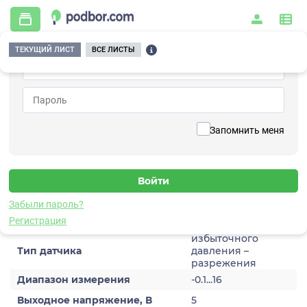
ТЕКУЩИЙ ЛИСТ
ВСЕ ЛИСТЫ
Главная
/
Контрольно-измерительные приборы и автоматика
/
Датчики
/
Статико-динамического давления
/
6V202TP-160-5
Вернуться к списку
Запомнить меня
6V202TP-160-5
Датчик статико-динамического давления
Забыли пароль?
Характеристики
Регистрация
избыточного
Тип датчика
давления –
разрежения
Диапазон измерения
-0.1...16
Выходное напряжение, В
5