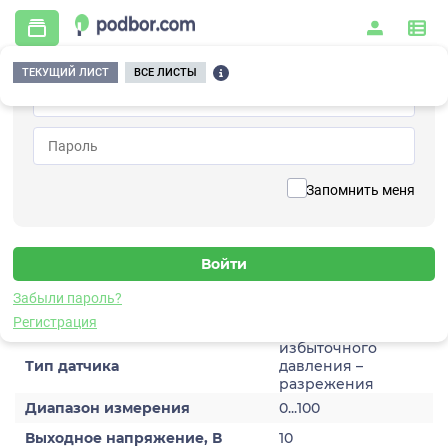
ТЕКУЩИЙ ЛИСТ
ВСЕ ЛИСТЫ
Главная
/
Контрольно-измерительные приборы и автоматика
/
Датчики
/
Статико-динамического давления
/
6V201TP-1000
Вернуться к списку
Запомнить меня
6V201TP-1000
Датчик статико-динамического давления
Забыли пароль?
Характеристики
Регистрация
избыточного
Тип датчика
давления –
разрежения
Диапазон измерения
0...100
Выходное напряжение, В
10