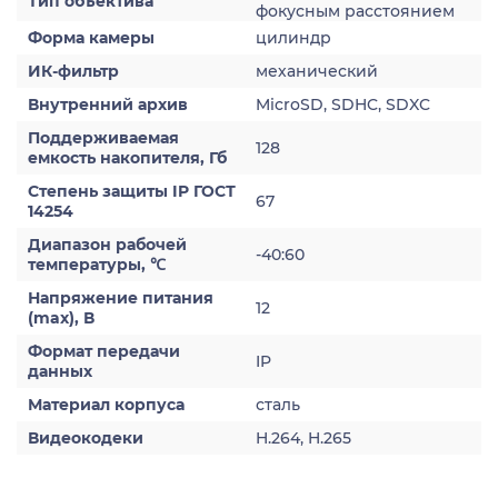
Тип объектива
фокусным расстоянием
Форма камеры
цилиндр
ИК-фильтр
механический
Внутренний архив
MicroSD, SDHC, SDXC
Поддерживаемая
128
емкость накопителя, Гб
Степень защиты IP ГОСТ
67
14254
Диапазон рабочей
-40:60
температуры, ℃
Напряжение питания
12
(max), В
Формат передачи
IP
данных
Материал корпуса
сталь
Видеокодеки
H.264, H.265