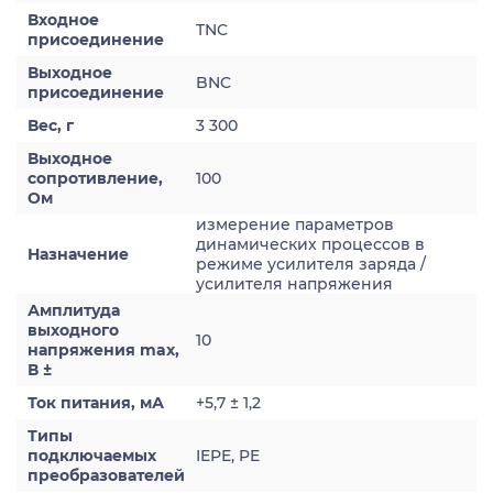
Входное
TNC
присоединение
Выходное
BNC
присоединение
Вес, г
3 300
Выходное
сопротивление,
100
Ом
измерение параметров
динамических процессов в
Назначение
режиме усилителя заряда /
усилителя напряжения
Амплитуда
выходного
10
напряжения max,
В ±
Ток питания, мА
+5,7 ± 1,2
Типы
подключаемых
IEPE, PE
преобразователей