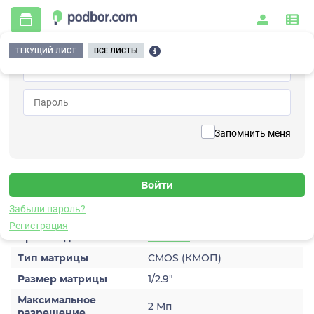
ТЕКУЩИЙ ЛИСТ
ВСЕ ЛИСТЫ
Главная
/
Видеонаблюдение
/
Видеокамеры
/
IP
/
TRASSIR TR-W2C1 v2 2.8
Вернуться к списку
Запомнить меня
TRASSIR TR-W2C1 v2 2.8
Видеокамера IP
Характеристики
Забыли пароль?
Регистрация
Производитель
TRASSIR
Тип матрицы
CMOS (КМОП)
Размер матрицы
1/2.9″
Максимальное
2 Мп
разрешение