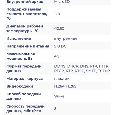
Внутренний архив
MicroSD
Поддерживаемая
емкость накопителя,
128
Гб
Диапазон рабочей
-10:50
температуры, ℃
Исполнение
внутреннее
Напряжение питания
5 В DC
Максимальная
4.5
мощность, Вт
Формат передачи
DDNS, DHCP, DNS, FTP, HTTP,
данных
RTCP, RTP, RTSP, SMTP, TCP/IP
Материал корпуса
пластик
Видеокодеки
H.264, H.265
Способ передачи
Wi-Fi
данных
Скорость передачи
8
данных, Мбит/сек