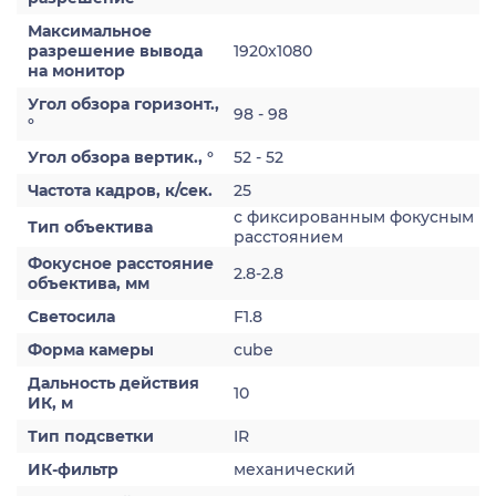
Максимальное
разрешение вывода
1920x1080
на монитор
Угол обзора горизонт.,
98 - 98
°
Угол обзора вертик., °
52 - 52
Частота кадров, к/сек.
25
с фиксированным фокусным
Тип объектива
расстоянием
Фокусное расстояние
2.8-2.8
объектива, мм
Светосила
F1.8
Форма камеры
cube
Дальность действия
10
ИК, м
Тип подсветки
IR
ИК-фильтр
механический