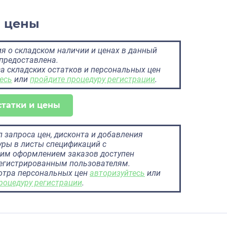
и цены
 о складском наличии и ценах в данный
предоставлена.
а складских остатков и персональных цен
есь
или
пройдите процедуру регистрации
.
статки и цены
 запроса цен, дисконта и добавления
ры в листы спецификаций с
им оформлением заказов доступен
регистрированным пользователям.
отра персональных цен
авторизуйтесь
или
роцедуру регистрации
.