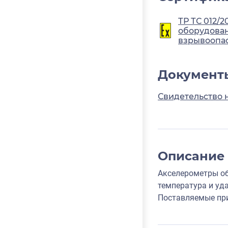
ТР ТС 012/2
оборудован
взрывоопа
Документ
Свидетельство 
Описание
Акселерометры об
температура и уд
Поставляемые при