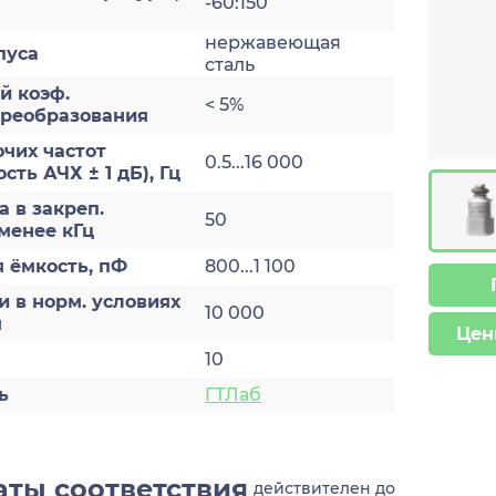
-60:150
нержавеющая
пуса
сталь
й коэф.
< 5%
преобразования
чих частот
0.5...16 000
ть АЧХ ± 1 дБ), Гц
а в закреп.
50
 менее кГц
 ёмкость, пФ
800...1 100
и в норм. условиях
10 000
м
Цен
10
ь
ГТЛаб
ты соответствия
действителен до