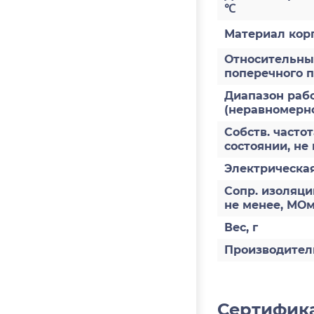
℃
Материал кор
Относительны
поперечного 
Диапазон рабо
(неравномернос
Собств. частот
состоянии, не
Электрическая
Сопр. изоляци
не менее, МО
Вес, г
Производител
Сертифика