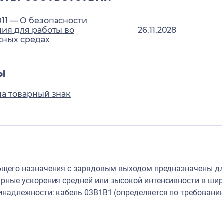
011 — О безопасности
ия для работы во
26.11.2028
сных средах
ы
на товарный знак
щего назначения с зарядовым выходом предназначены дл
арные ускорения средней или высокой интенсивности в ши
надлежности: кабель 03B1B1 (определяется по требовани