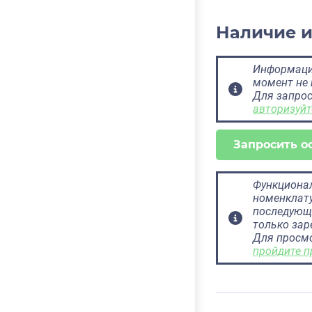
Наличие 
Информация
момент не 
Для запрос
авторизуйт
Запросить о
Функционал
номенклату
последующ
только за
Для просм
пройдите п