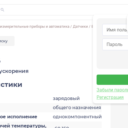
-измерительные приборы и автоматика
/
Датчики
/
Виброускорения
/
1C
иску
B
ускорения
истики
Забыли парол
Регистрация
зарядовый
общего назначения
кое исполнение
однокомпонентный
очей температуры,