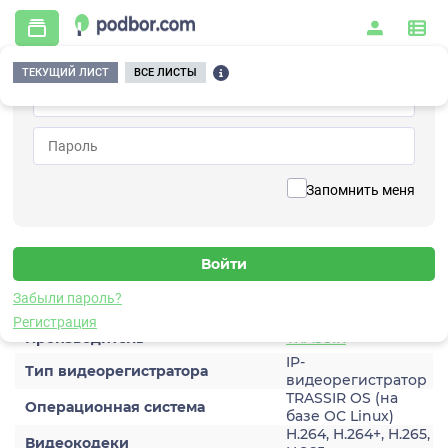
ТЕКУЩИЙ ЛИСТ
ВСЕ ЛИСТЫ
Главная
/
Видеонаблюдение
/
Регистраторы
/
TRASSIR TR-N1108
Вернуться к списку
Запомнить меня
TRASSIR TR-N1108
Регистратор
Характеристики
Забыли пароль?
Регистрация
Производитель
TRASSIR
IP-
Тип видеорегистратора
видеорегистратор
TRASSIR OS (на
Операционная система
базе ОС Linux)
H.264, H.264+, H.265,
Видеокодеки