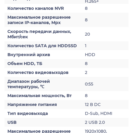
H.265+
Количество каналов NVR
8
Максимальное разрешение
8
записи IP-каналов, Mpx
Скорость передачи данных,
20
Мбит/сек
Количество SATA для HDDSSD
1
Внутренний архив
HDD
Объем HDD, ТБ
8
Количество видеовыходов
2
Диапазон рабочей
0:55
температуры, ℃
Максимальная мощность, Вт
8
Напряжение питания
12 В DC
Тип видеовыхода
D-Sub, HDMI
USB
2 USB 2.0
Максимальное разрешение
1920x1080,