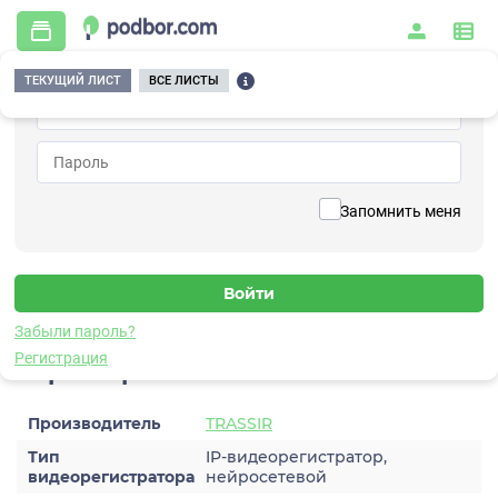
ТЕКУЩИЙ ЛИСТ
ВСЕ ЛИСТЫ
Главная
/
Видеонаблюдение
/
Регистраторы
/
TRASSIR NeuroStation CT1 8800R/128-A5
Вернуться к списку
Запомнить меня
TRASSIR NeuroStation CT1
8800R/128-A5
Регистратор
Забыли пароль?
Регистрация
Характеристики
Производитель
TRASSIR
Тип
IP-видеорегистратор,
видеорегистратора
нейросетевой