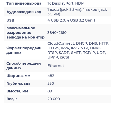
Тип видеовыхода
1x DisplayPort, HDMI
1 вход (jack 3.5мм), 1 выход (jack
Аудиовход/выход
3.5 мм)
USB
4 USB 2.0, 4 USB 3.2 Gen 1
Максимальное
разрешение
3840x2160
вывода на монитор
CloudConnect, DHCP, DNS, HTTP,
Формат передачи
HTTPS, IPv4, IPv6, NTP, ONVIF,
данных
RTSP, SADP, SMTP, TCP/IP, UDP,
UPnP, iSCSI
Способ передачи
Ethernet
данных
Ширина, мм
482
Глубина, мм
550
Высота, мм
89
Вес, г
20 000