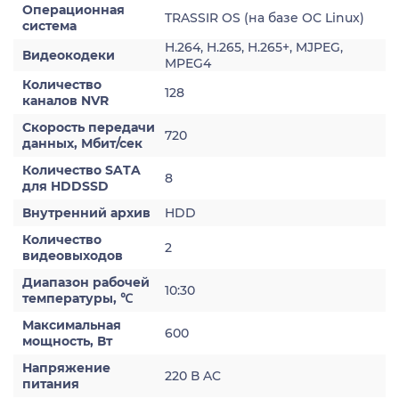
Операционная
TRASSIR OS (на базе ОС Linux)
система
H.264, H.265, H.265+, MJPEG,
Видеокодеки
MPEG4
Количество
128
каналов NVR
Скорость передачи
720
данных, Мбит/сек
Количество SATA
8
для HDDSSD
Внутренний архив
HDD
Количество
2
видеовыходов
Диапазон рабочей
10:30
температуры, ℃
Максимальная
600
мощность, Вт
Напряжение
220 В AC
питания