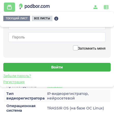
ТЕКУЩИЙ ЛИСТ
ВСЕ ЛИСТЫ
Главная
/
Видеонаблюдение
/
Регистраторы
/
TRASSIR NeuroStation
Вернуться к списку
Запомнить меня
TRASSIR NeuroStation
Регистратор
Характеристики
Забыли пароль?
Регистрация
Производитель
TRASSIR
Тип
IP-видеорегистратор,
видеорегистратора
нейросетевой
Операционная
TRASSIR OS (на базе ОС Linux)
система