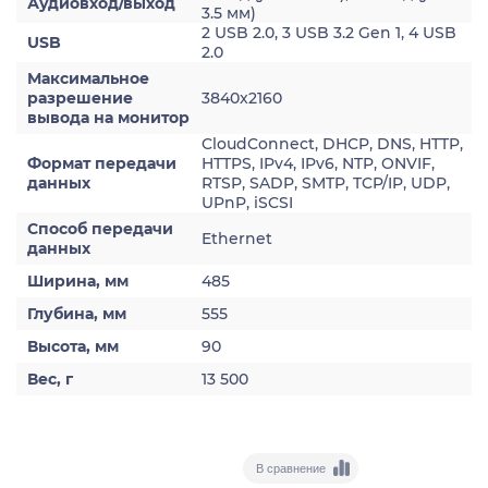
Аудиовход/выход
3.5 мм)
2 USB 2.0, 3 USB 3.2 Gen 1, 4 USB
USB
2.0
Максимальное
разрешение
3840x2160
вывода на монитор
CloudConnect, DHCP, DNS, HTTP,
Формат передачи
HTTPS, IPv4, IPv6, NTP, ONVIF,
данных
RTSP, SADP, SMTP, TCP/IP, UDP,
UPnP, iSCSI
Способ передачи
Ethernet
данных
Ширина, мм
485
Глубина, мм
555
Высота, мм
90
Вес, г
13 500
В сравнение