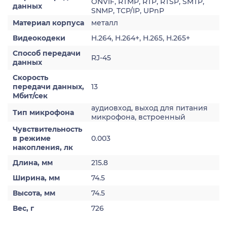
ONVIF, RTMP, RTP, RTSP, SMTP,
данных
SNMP, TCP/IP, UPnP
Материал корпуса
металл
Видеокодеки
H.264, H.264+, H.265, H.265+
Способ передачи
RJ-45
данных
Скорость
передачи данных,
13
Мбит/сек
аудиовход, выход для питания
Тип микрофона
микрофона, встроенный
Чувствительность
в режиме
0.003
накопления, лк
Длина, мм
215.8
Ширина, мм
74.5
Высота, мм
74.5
Вес, г
726