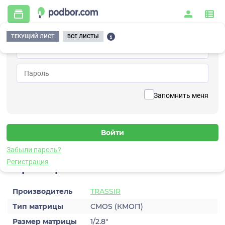
ТЕКУЩИЙ ЛИСТ
ВСЕ ЛИСТЫ
Главная
/
Видеонаблюдение
/
Видеокамеры
/
IP
/
TRASSIR TR-D2283WDZIR7 2.7–13.5
Вернуться к списку
Запомнить меня
TRASSIR TR-D2283WDZIR7 2.7–
13.5
Видеокамера IP
Забыли пароль?
Регистрация
Характеристики
Производитель
TRASSIR
Тип матрицы
CMOS (КМОП)
Размер матрицы
1/2.8″