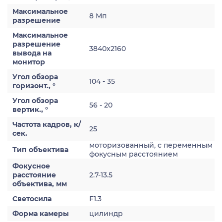
Максимальное
8 Мп
разрешение
Максимальное
разрешение
3840x2160
вывода на
монитор
Угол обзора
104 - 35
горизонт., °
Угол обзора
56 - 20
вертик., °
Частота кадров, к/
25
сек.
моторизованный, с переменным
Тип объектива
фокусным расстоянием
Фокусное
расстояние
2.7-13.5
объектива, мм
Светосила
F1.3
Форма камеры
цилиндр