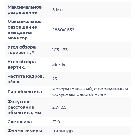
Максимальное
5 Мп
разрешение
Максимальное
разрешение
2880x1632
вывода на
монитор
Угол обзора
103 - 33
горизонт., °
Угол обзора
56 - 19
вертик., °
Частота кадров,
25
к/сек.
моторизованный, с переменным
Тип объектива
фокусным расстоянием
Фокусное
расстояние
2.7-13.5
объектива, мм
Светосила
F1.0
Форма камеры
цилиндр