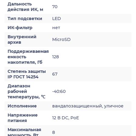
Дальность
70
действия ИК, м
Тип подсветки
LED
ИК-фильтр
нет
Внутренний
MicroSD
архив
Поддерживаемая
емкость
128
накопителя, Гб
Степень защиты
67
IP ГОСТ 14254
Диапазон
рабочей
-40:60
температуры, ℃
Исполнение
вандалозащищенный, уличное
Напряжение
12 В DC, PoE
питания
Максимальная
8
мощность, Вт