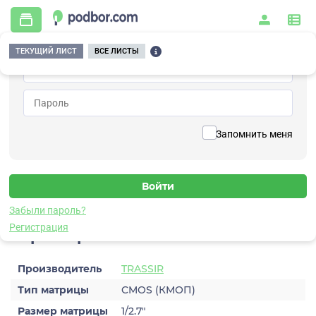
ТЕКУЩИЙ ЛИСТ
ВСЕ ЛИСТЫ
Главная
/
Видеонаблюдение
/
Видеокамеры
/
IP
/
TRASSIR TR-D2253WDZCL7 2.7–13.5
Вернуться к списку
Запомнить меня
TRASSIR TR-D2253WDZCL7 2.7–
13.5
Видеокамера IP
Забыли пароль?
Регистрация
Характеристики
Производитель
TRASSIR
Тип матрицы
CMOS (КМОП)
Размер матрицы
1/2.7″