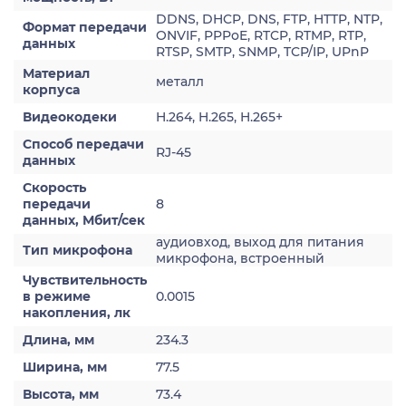
DDNS, DHCP, DNS, FTP, HTTP, NTP,
Формат передачи
ONVIF, PPPoE, RTCP, RTMP, RTP,
данных
RTSP, SMTP, SNMP, TCP/IP, UPnP
Материал
металл
корпуса
Видеокодеки
H.264, H.265, H.265+
Способ передачи
RJ-45
данных
Скорость
передачи
8
данных, Мбит/сек
аудиовход, выход для питания
Тип микрофона
микрофона, встроенный
Чувствительность
в режиме
0.0015
накопления, лк
Длина, мм
234.3
Ширина, мм
77.5
Высота, мм
73.4