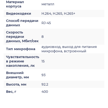
Материал
металл
корпуса
Видеокодеки
H.264, H.265, H.265+
Способ передачи
RJ-45
данных
Скорость
передачи
8
данных, Мбит/сек
аудиовход, выход для питания
Тип микрофона
микрофона, встроенный
Чувствительность
в режиме
15
накопления, лк
Внешний
93
диаметр, мм
Высота, мм
92.2
Вес, г
400