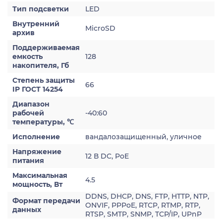
Тип подсветки
LED
Внутренний
MicroSD
архив
Поддерживаемая
емкость
128
накопителя, Гб
Степень защиты
66
IP ГОСТ 14254
Диапазон
рабочей
-40:60
температуры, ℃
Исполнение
вандалозащищенный, уличное
Напряжение
12 В DC, PoE
питания
Максимальная
4.5
мощность, Вт
DDNS, DHCP, DNS, FTP, HTTP, NTP,
Формат передачи
ONVIF, PPPoE, RTCP, RTMP, RTP,
данных
RTSP, SMTP, SNMP, TCP/IP, UPnP