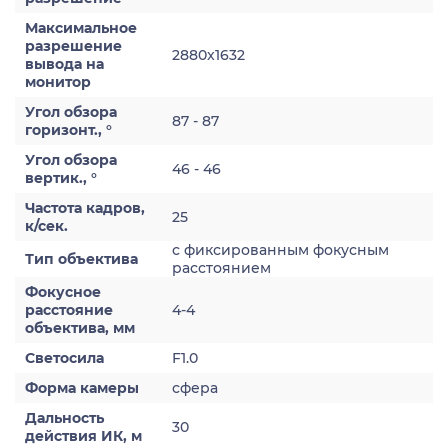
Максимальное
разрешение
2880x1632
вывода на
монитор
Угол обзора
87 - 87
горизонт., °
Угол обзора
46 - 46
вертик., °
Частота кадров,
25
к/сек.
с фиксированным фокусным
Тип объектива
расстоянием
Фокусное
расстояние
4-4
объектива, мм
Светосила
F1.0
Форма камеры
сфера
Дальность
30
действия ИК, м