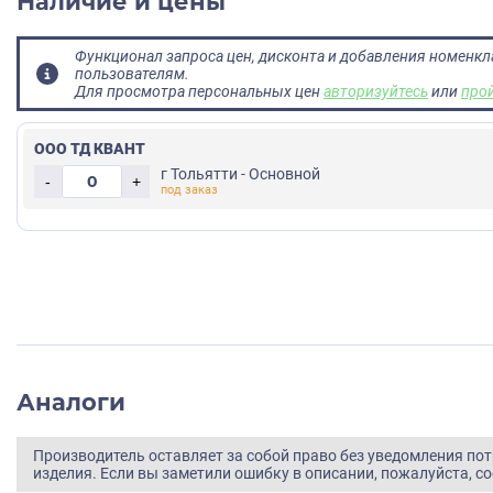
Наличие и цены
Функционал запроса цен, дисконта и добавления номенк
пользователям.
Для просмотра персональных цен
авторизуйтесь
или
про
ООО ТД КВАНТ
г Тольятти - Основной
-
+
Аналоги
Производитель оставляет за собой право без уведомления по
изделия. Если вы заметили ошибку в описании, пожалуйста, с