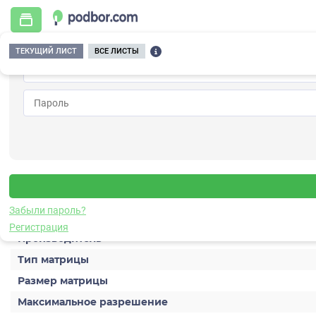
ТЕКУЩИЙ ЛИСТ
ВСЕ ЛИСТЫ
Гла
Вернуться к списку
AC-HDV501S (2,8)
Видеокамера мультиформатная
Характеристики
Забыли пароль?
Регистрация
Производитель
Тип матрицы
Размер матрицы
Максимальное разрешение