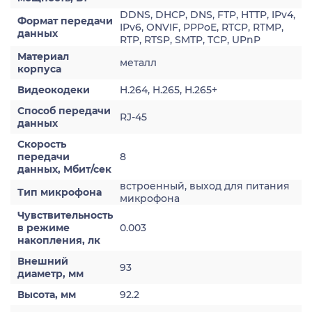
DDNS, DHCP, DNS, FTP, HTTP, IPv4,
Формат передачи
IPv6, ONVIF, PPPoE, RTCP, RTMP,
данных
RTP, RTSP, SMTP, TCP, UPnP
Материал
металл
корпуса
Видеокодеки
H.264, H.265, H.265+
Способ передачи
RJ-45
данных
Скорость
передачи
8
данных, Мбит/сек
встроенный, выход для питания
Тип микрофона
микрофона
Чувствительность
в режиме
0.003
накопления, лк
Внешний
93
диаметр, мм
Высота, мм
92.2