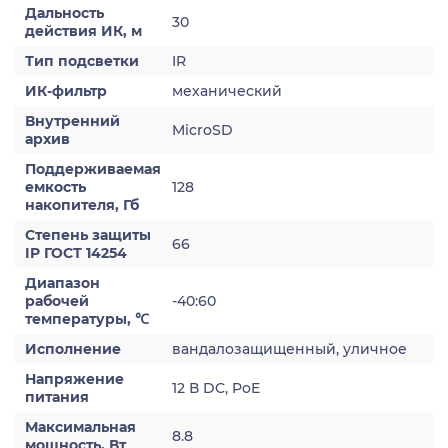
Дальность
30
действия ИК, м
Тип подсветки
IR
ИК-фильтр
механический
Внутренний
MicroSD
архив
Поддерживаемая
емкость
128
накопителя, Гб
Степень защиты
66
IP ГОСТ 14254
Диапазон
рабочей
-40:60
температуры, ℃
Исполнение
вандалозащищенный, уличное
Напряжение
12 В DC, PoE
питания
Максимальная
8.8
мощность, Вт