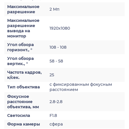
Максимальное
2 Мп
разрешение
Максимальное
разрешение
1920x1080
вывода на
монитор
Угол обзора
108 - 108
горизонт., °
Угол обзора
58 - 58
вертик., °
Частота кадров,
25
к/сек.
с фиксированным фокусным
Тип объектива
расстоянием
Фокусное
расстояние
2.8-2.8
объектива, мм
Светосила
F1.8
Форма камеры
сфера