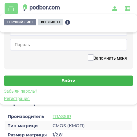
ТЕКУЩИЙ ЛИСТ
ВСЕ ЛИСТЫ
Главная
/
Видеонаблюдение
/
Видеокамеры
/
IP
/
TRASSIR TR-D8221WDIR3 (2.8 мм)
Вернуться к списку
Запомнить меня
TRASSIR TR-D8221WDIR3 (2.8
мм)
Видеокамера IP
Забыли пароль?
Регистрация
Характеристики
Производитель
TRASSIR
Тип матрицы
CMOS (КМОП)
Размер матрицы
1/2.8″