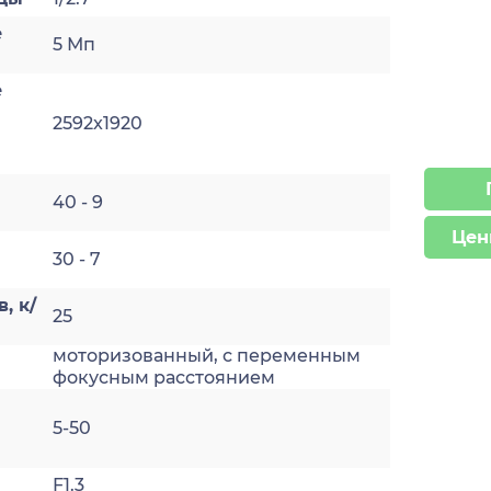
е
5 Мп
е
2592x1920
40 - 9
Цен
30 - 7
, к/
25
моторизованный, с переменным
а
фокусным расстоянием
5-50
F1.3