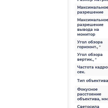
Максимально
разрешение
Максимально
разрешение
вывода на
монитор
Угол обзора
горизонт., °
Угол обзора
вертик., °
Частота кадров
сек.
Тип объектив
Фокусное
расстояние
объектива, мм
Светосила