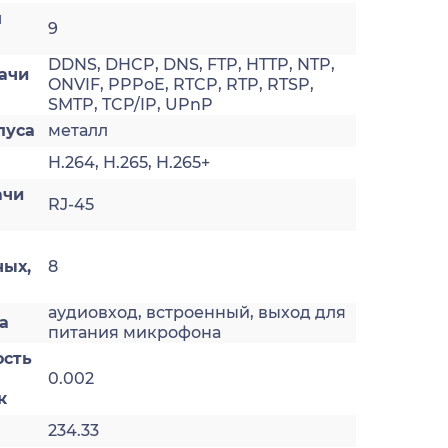
я
9
DDNS, DHCP, DNS, FTP, HTTP, NTP,
ачи
ONVIF, PPPoE, RTCP, RTP, RTSP,
SMTP, TCP/IP, UPnP
пуса
металл
H.264, H.265, H.265+
ачи
RJ-45
ных,
8
аудиовход, встроенный, выход для
а
питания микрофона
ость
0.002
к
234.33