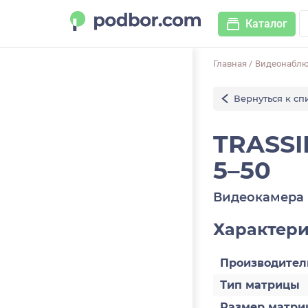
Каталог
Главная
/
Видеонабл
Вернуться к сп
TRASSI
5–50
Видеокамера 
Характер
Производител
Тип матрицы
Размер матри