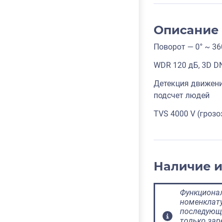
Описание
Поворот — 0° ~ 360
WDR 120 дБ, 3D DN
Детекция движения
подсчет людей
TVS 4000 V (гроз
Наличие 
Функционал
номенклату
последующ
только за