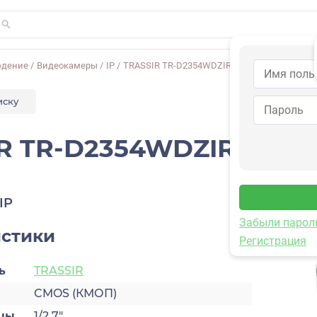
юдение
/
Видеокамеры
/
IP
/
TRASSIR TR-D2354WDZIR9 5–50
иску
R TR-D2354WDZIR9
IP
Забыли парол
истики
Регистрация
ь
TRASSIR
CMOS (КМОП)
цы
1/2.7″