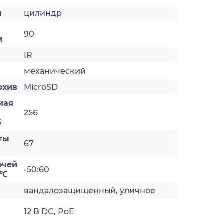
ы
цилиндр
90
м
IR
механический
рхив
MicroSD
мая
256
б
ты
67
очей
-50:60
 ℃
вандалозащищенный, уличное
12 В DC, PoE