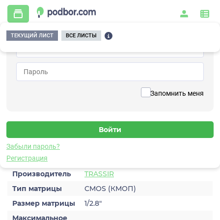
ТЕКУЩИЙ ЛИСТ
ВСЕ ЛИСТЫ
Главная
/
Видеонаблюдение
/
Видеокамеры
/
IP
/
TRASSIR TR-D3221WDIR3 v2 3.6
Вернуться к списку
Запомнить меня
TRASSIR TR-D3221WDIR3 v2 3.6
Видеокамера IP
Забыли пароль?
Характеристики
Регистрация
Производитель
TRASSIR
Тип матрицы
CMOS (КМОП)
Размер матрицы
1/2.8″
Максимальное