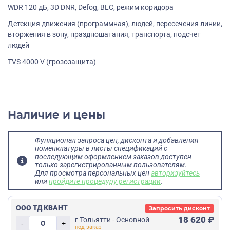
WDR 120 дБ, 3D DNR, Defog, BLC, режим коридора
Детекция движения (программная), людей, пересечения линии,
вторжения в зону, праздношатания, транспорта, подсчет
людей
TVS 4000 V (грозозащита)
Наличие и цены
Функционал запроса цен, дисконта и добавления
номенклатуры в листы спецификаций с
последующим оформлением заказов доступен
только зарегистрированным пользователям.
Для просмотра персональных цен
авторизуйтесь
или
пройдите процедуру регистрации
.
ООО ТД КВАНТ
Запросить дисконт
18 620 ₽
г Тольятти - Основной
-
+