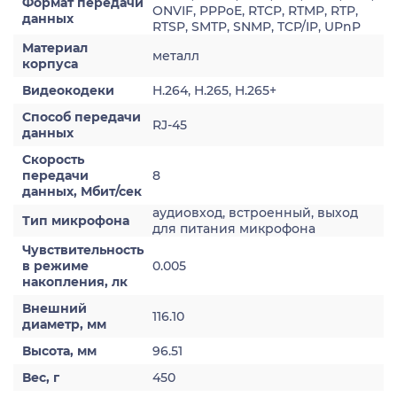
Формат передачи
ONVIF, PPPoE, RTCP, RTMP, RTP,
данных
RTSP, SMTP, SNMP, TCP/IP, UPnP
Материал
металл
корпуса
Видеокодеки
H.264, H.265, H.265+
Способ передачи
RJ-45
данных
Скорость
передачи
8
данных, Мбит/сек
аудиовход, встроенный, выход
Тип микрофона
для питания микрофона
Чувствительность
в режиме
0.005
накопления, лк
Внешний
116.10
диаметр, мм
Высота, мм
96.51
Вес, г
450