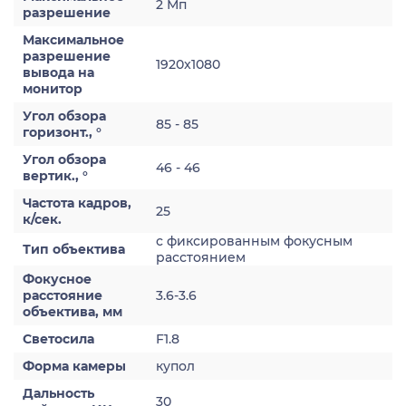
2 Мп
разрешение
Максимальное
разрешение
1920x1080
вывода на
монитор
Угол обзора
85 - 85
горизонт., °
Угол обзора
46 - 46
вертик., °
Частота кадров,
25
к/сек.
с фиксированным фокусным
Тип объектива
расстоянием
Фокусное
расстояние
3.6-3.6
объектива, мм
Светосила
F1.8
Форма камеры
купол
Дальность
30