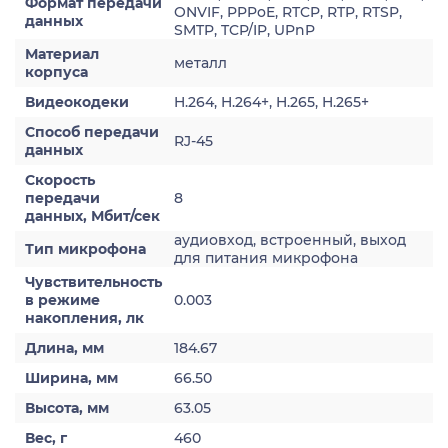
Формат передачи
ONVIF, PPPoE, RTCP, RTP, RTSP,
данных
SMTP, TCP/IP, UPnP
Материал
металл
корпуса
Видеокодеки
H.264, H.264+, H.265, H.265+
Способ передачи
RJ-45
данных
Скорость
передачи
8
данных, Мбит/сек
аудиовход, встроенный, выход
Тип микрофона
для питания микрофона
Чувствительность
в режиме
0.003
накопления, лк
Длина, мм
184.67
Ширина, мм
66.50
Высота, мм
63.05
Вес, г
460