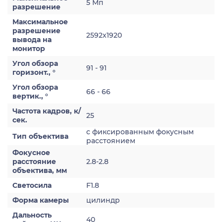
5 Мп
разрешение
Максимальное
разрешение
2592x1920
вывода на
монитор
Угол обзора
91 - 91
горизонт., °
Угол обзора
66 - 66
вертик., °
Частота кадров, к/
25
сек.
с фиксированным фокусным
Тип объектива
расстоянием
Фокусное
расстояние
2.8-2.8
объектива, мм
Светосила
F1.8
Форма камеры
цилиндр
Дальность
40