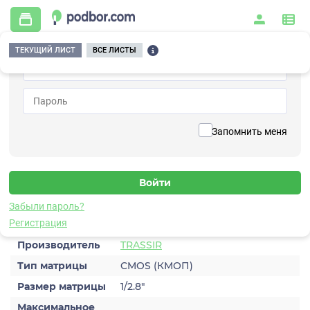
ТЕКУЩИЙ ЛИСТ
ВСЕ ЛИСТЫ
Главная
/
Видеонаблюдение
/
Видеокамеры
/
IP
/
TRASSIR TR-D2251WDIR4 v2 2.8
Вернуться к списку
Запомнить меня
TRASSIR TR-D2251WDIR4 v2 2.8
Видеокамера IP
Забыли пароль?
Характеристики
Регистрация
Производитель
TRASSIR
Тип матрицы
CMOS (КМОП)
Размер матрицы
1/2.8″
Максимальное