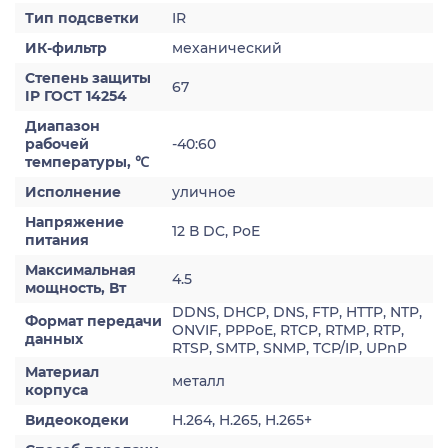
Тип подсветки
IR
ИК-фильтр
механический
Степень защиты
67
IP ГОСТ 14254
Диапазон
рабочей
-40:60
температуры, ℃
Исполнение
уличное
Напряжение
12 В DC, PoE
питания
Максимальная
4.5
мощность, Вт
DDNS, DHCP, DNS, FTP, HTTP, NTP,
Формат передачи
ONVIF, PPPoE, RTCP, RTMP, RTP,
данных
RTSP, SMTP, SNMP, TCP/IP, UPnP
Материал
металл
корпуса
Видеокодеки
H.264, H.265, H.265+