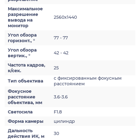
Максимальное
разрешение
2560x1440
вывода на
монитор
Угол обзора
77 - 77
горизонт., °
Угол обзора
42 - 42
вертик., °
Частота кадров,
25
к/сек.
с фиксированным фокусным
Тип объектива
расстоянием
Фокусное
расстояние
3.6-3.6
объектива, мм
Светосила
F1.8
Форма камеры
цилиндр
Дальность
30
действия ИК, м