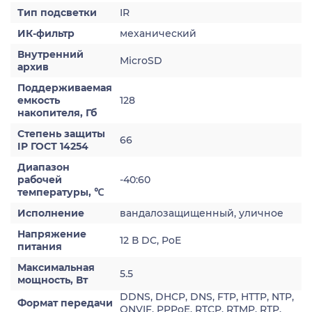
Тип подсветки
IR
ИК-фильтр
механический
Внутренний
MicroSD
архив
Поддерживаемая
емкость
128
накопителя, Гб
Степень защиты
66
IP ГОСТ 14254
Диапазон
рабочей
-40:60
температуры, ℃
Исполнение
вандалозащищенный, уличное
Напряжение
12 В DC, PoE
питания
Максимальная
5.5
мощность, Вт
DDNS, DHCP, DNS, FTP, HTTP, NTP,
Формат передачи
ONVIF, PPPoE, RTCP, RTMP, RTP,