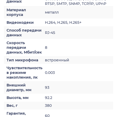
данных
RTSP, SMTP, SNMP, TCP/IP, UPnP
Материал
металл
корпуса
Видеокодеки
H.264, H.265, H.265+
Способ передачи
RJ-45
данных
Скорость
передачи
8
данных, Мбит/сек
Тип микрофона
встроенный
Чувствительность
в режиме
0.003
накопления, лк
Внешний
93
диаметр, мм
Высота, мм
92.2
Вес, г
380
Гарантия,
60