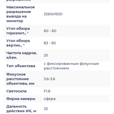
Максимальное
разрешение
2560x1920
вывода на
монитор
Угол обзора
60 - 60
горизонт., °
Угол обзора
83 - 83
вертик., °
Частота кадров,
25
к/сек.
с фиксированным фокусным
Тип объектива
расстоянием
Фокусное
расстояние
3.6-3.6
объектива, мм
Светосила
F1.8
Форма камеры
сфера
Дальность
25
действия ИК, м