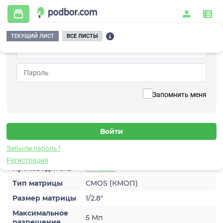
ТЕКУЩИЙ ЛИСТ
ВСЕ ЛИСТЫ
Главная
/
Видеонаблюдение
/
Видеокамеры
/
IP
/
TRASSIR TR-D8151IR2 v2 3.6
Вернуться к списку
Запомнить меня
TRASSIR TR-D8151IR2 v2 3.6
Видеокамера IP
Характеристики
Забыли пароль?
Регистрация
Производитель
TRASSIR
Тип матрицы
CMOS (КМОП)
Размер матрицы
1/2.8″
Максимальное
5 Мп
разрешение