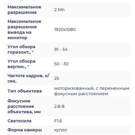
Максимальное
2 Мп
разрешение
Максимальное
разрешение
1920x1080
вывода на
монитор
Угол обзора
91 - 54
горизонт., °
Угол обзора
50 - 30
вертик., °
Частота кадров, к/
25
сек.
моторизованный, с переменным
Тип объектива
фокусным расстоянием
Фокусное
расстояние
2.8-8
объектива, мм
Светосила
F1.6
Форма камеры
купол