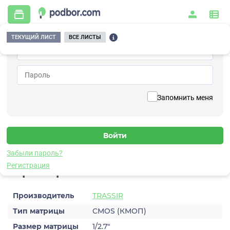
ТЕКУЩИЙ ЛИСТ
ВСЕ ЛИСТЫ
Главная
/
Видеонаблюдение
/
Видеокамеры
/
IP
/
TRASSIR TR-D3122ZIR2 v6 (2.8–8.0 мм)
Вернуться к списку
Запомнить меня
TRASSIR TR-D3122ZIR2 v6 (2.8–
8.0 мм)
Видеокамера IP
Забыли пароль?
Регистрация
Характеристики
Производитель
TRASSIR
Тип матрицы
CMOS (КМОП)
Размер матрицы
1/2.7″