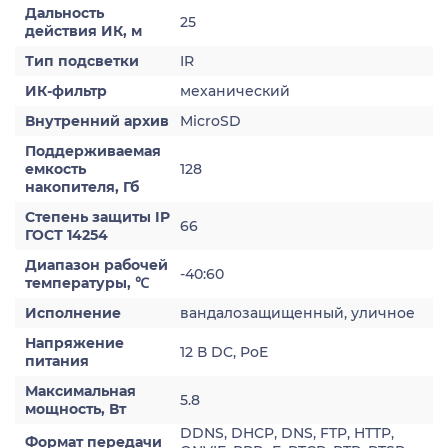
Дальность
25
действия ИК, м
Тип подсветки
IR
ИК-фильтр
механический
Внутренний архив
MicroSD
Поддерживаемая
емкость
128
накопителя, Гб
Степень защиты IP
66
ГОСТ 14254
Диапазон рабочей
-40:60
температуры, ℃
Исполнение
вандалозащищенный, уличное
Напряжение
12 В DC, PoE
питания
Максимальная
5.8
мощность, Вт
DDNS, DHCP, DNS, FTP, HTTP,
Формат передачи