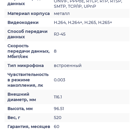
ONVIF, PPPoE, RTCP, RTP, RTSP,
данных
SMTP, TCP/IP, UPnP
Материал корпуса
металл
Видеокодеки
H.264, H.264+, H.265, H.265+
Способ передачи
RJ-45
данных
Скорость
передачи данных,
8
Мбит/сек
Тип микрофона
встроенный
Чувствительность
в режиме
0.003
накопления, лк
Внешний
116.1
диаметр, мм
Высота, мм
96.51
Вес, г
520
Гарантия, месяцев
60