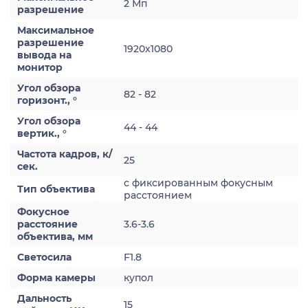
2 Мп
разрешение
Максимальное
разрешение
1920x1080
вывода на
монитор
Угол обзора
82 - 82
горизонт., °
Угол обзора
44 - 44
вертик., °
Частота кадров, к/
25
сек.
с фиксированным фокусным
Тип объектива
расстоянием
Фокусное
расстояние
3.6-3.6
объектива, мм
Светосила
F1.8
Форма камеры
купол
Дальность
15