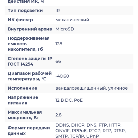
действия ИК, м
Тип подсветки
IR
ИК-фильтр
механический
Внутренний архив
MicroSD
Поддерживаемая
емкость
128
накопителя, Гб
Степень защиты IP
66
ГОСТ 14254
Диапазон рабочей
-40:60
температуры, ℃
Исполнение
вандалозащищенный, уличное
Напряжение
12 В DC, PoE
питания
Максимальная
2.8
мощность, Вт
DDNS, DHCP, DNS, FTP, HTTP,
Формат передачи
ONVIF, PPPoE, RTCP, RTP, RTSP,
данных
SMTP, TCP/IP, UPnP