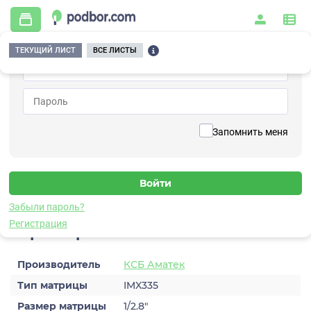
ТЕКУЩИЙ ЛИСТ
ВСЕ ЛИСТЫ
Главная
/
Видеонаблюдение
/
Видеокамеры
/
IP
/
AC-I5010PTZ20H (4,7-94, 20х опт)
Вернуться к списку
Запомнить меня
AC-I5010PTZ20H (4,7-94, 20х
опт)
Видеокамера IP
Забыли пароль?
Регистрация
Характеристики
Производитель
КСБ Аматек
Тип матрицы
IMX335
Размер матрицы
1/2.8″