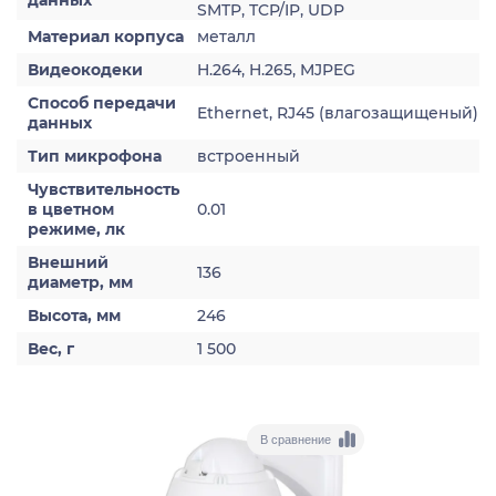
данных
SMTP, TCP/IP, UDP
Материал корпуса
металл
Видеокодеки
H.264, H.265, MJPEG
Способ передачи
Ethernet, RJ45 (влагозащищеный)
данных
Тип микрофона
встроенный
Чувствительность
в цветном
0.01
режиме, лк
Внешний
136
диаметр, мм
Высота, мм
246
Вес, г
1 500
В сравнение