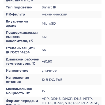
действия ИК, м
Тип подсветки
Smart IR
ИК-фильтр
механический
Внутренний
MicroSD
архив
Поддерживаемая
емкость
512
накопителя, Гб
Степень защиты
66
IP ГОСТ 14254
Диапазон рабочей
-40:60
температуры, ℃
Исполнение
уличное
Напряжение
12 В DC, PoE
питания
Максимальная
15
мощность, Вт
ARP, DDNS, DHCP, DNS, HTTP,
Формат передачи
HTTPS, IGMP, NTP, P2P, RTP, RTSP,