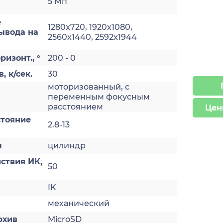
5 Мп
е
1280x720, 1920x1080,
ывода на
2560x1440, 2592х1944
ризонт., °
200 - 0
, к/сек.
30
моторизованный, с
а
переменным фокусным
расстоянием
Цен
стояние
2.8-13
ы
цилиндр
ствия ИК,
50
IK
механический
рхив
MicroSD