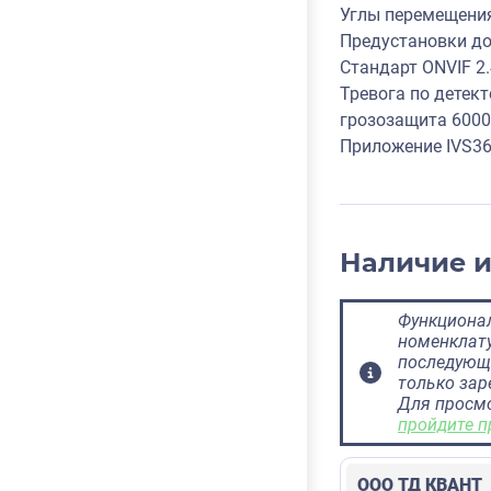
Углы перемещения п
Предустановки до 
Стандарт ONVIF 2.
Тревога по детек
грозозащита 600
Приложение IVS36
Наличие 
Функционал
номенклату
последующ
только за
Для просм
пройдите п
ООО ТД КВАНТ