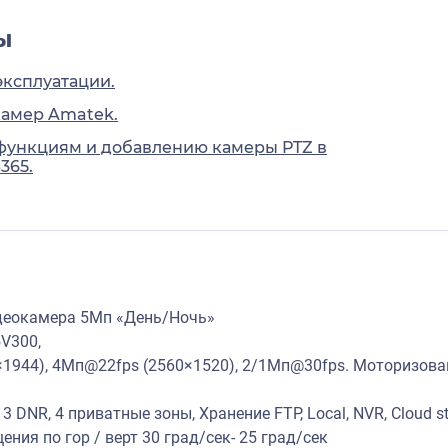
ы
эксплуатации.
камер Amatek.
функциям и добавлению камеры PTZ в
365.
деокамера 5Мп «День/Ночь»
V300,
1944), 4Мп@22fps (2560×1520), 2/1Мп@30fps. Моторизованн
3 DNR, 4 приватные зоны, Хранение FTP, Local, NVR, Cloud s
ния по гор / верт 30 град/сек- 25 град/сек