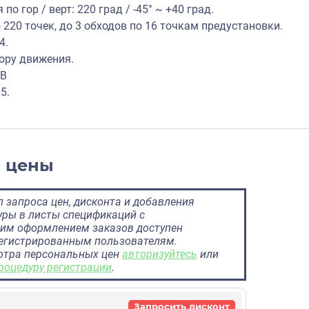
о гор / верт: 220 град / -45° ~ +40 град.
220 точек, до 3 обходов по 16 точкам предустановки.
4.
тору движения.
0В
5.
и цены
 запроса цен, дисконта и добавления
ры в листы спецификаций с
им оформлением заказов доступен
регистрированным пользователям.
отра персональных цен
авторизуйтесь
или
роцедуру регистрации
.
Запросить дисконт