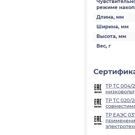
Чувствительно
режиме накоп
Длина, мм
Ширина, мм
Высота, мм
Вес, г
Сертифика
ТР ТС 004/
низковольт
ТР ТС 020/
совместимо
ТР ЕАЭС 03
применения
электротех