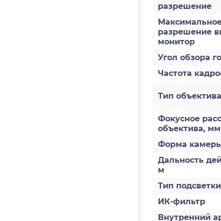
разрешение
Максимально
разрешение в
монитор
Угол обзора го
Частота кадров
Тип объектив
Фокусное рас
объектива, мм
Форма камер
Дальность дей
м
Тип подсветки
ИК-фильтр
Внутренний а