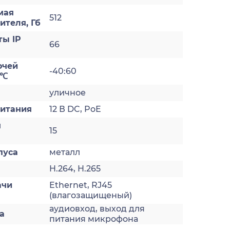
мая
512
ителя, Гб
ты IP
66
очей
-40:60
 ℃
уличное
итания
12 В DC, PoE
я
15
пуса
металл
H.264, H.265
ачи
Ethernet, RJ45
(влагозащищеный)
аудиовход, выход для
а
питания микрофона