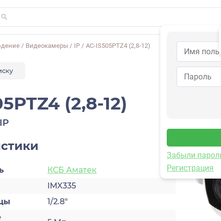
юдение
/
Видеокамеры
/
IP
/
AC-IS505PTZ4 (2,8-12)
иску
5PTZ4 (2,8-12)
IP
истики
Забыли парол
Регистрация
ь
КСБ Аматек
IMX335
цы
1/2.8″
е