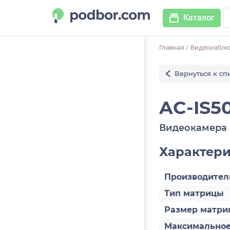
Каталог
Главная
/
Видеонабл
Вернуться к сп
AC-IS50
Видеокамера 
Характер
Производител
Тип матрицы
Размер матри
Максимально