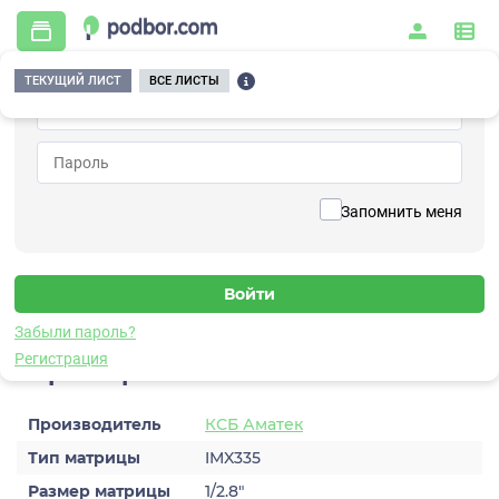
ТЕКУЩИЙ ЛИСТ
ВСЕ ЛИСТЫ
Главная
/
Видеонаблюдение
/
Видеокамеры
/
IP
/
AC-IDV514PTZT (2.8-12мм, 4x опт)
Вернуться к списку
Запомнить меня
AC-IDV514PTZT (2.8-12мм, 4x
опт)
Видеокамера IP
Забыли пароль?
Регистрация
Характеристики
Производитель
КСБ Аматек
Тип матрицы
IMX335
Размер матрицы
1/2.8″