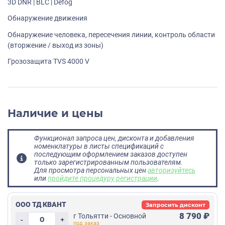
3D DNR | BLC | Defog
Обнаружение движения
Обнаружение человека, пересечения линии, контроль области
(вторжение / выход из зоны)
Грозозащита TVS 4000 V
Наличие и цены
Функционал запроса цен, дисконта и добавления
номенклатуры в листы спецификаций с
последующим оформлением заказов доступен
только зарегистрированным пользователям.
Для просмотра персональных цен
авторизуйтесь
или
пройдите процедуру регистрации
.
ООО ТД КВАНТ
Запросить дисконт
8 790 ₽
г Тольятти - Основной
-
+