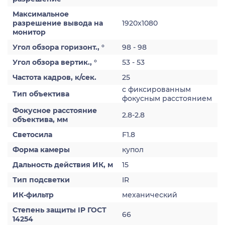
Максимальное
разрешение вывода на
1920x1080
монитор
Угол обзора горизонт., °
98 - 98
Угол обзора вертик., °
53 - 53
Частота кадров, к/сек.
25
с фиксированным
Тип объектива
фокусным расстоянием
Фокусное расстояние
2.8-2.8
объектива, мм
Светосила
F1.8
Форма камеры
купол
Дальность действия ИК, м
15
Тип подсветки
IR
ИК-фильтр
механический
Степень защиты IP ГОСТ
66
14254