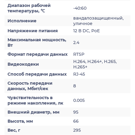
Диапазон рабочей
-40:60
температуры, ℃
вандалозащищенный,
Исполнение
уличное
Напряжение питания
12 В DC, PoE
Максимальная мощность,
2.4
Вт
Формат передачи данных
RTSP
H.264, H.264+, H.265,
Видеокодеки
H.265+
Способ передачи данных
RJ-45
Скорость передачи
8
данных, Мбит/сек
Чувствительность в
0.005
режиме накопления, лк
Внешний диаметр, мм
95
Высота, мм
66
Вес, г
295