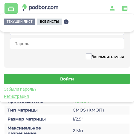
ТЕКУЩИЙ ЛИСТ
ВСЕ ЛИСТЫ
Главная
/
Видеонаблюдение
/
Видеокамеры
/
IP
/
TRASSIR TR-D2D5 v3 2.8
Вернуться к списку
Запомнить меня
TRASSIR TR-D2D5 v3 2.8
Видеокамера IP
Характеристики
Забыли пароль?
Регистрация
Производитель
TRASSIR
Тип матрицы
CMOS (КМОП)
Размер матрицы
1/2.9″
Максимальное
2 Мп
разрешение