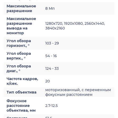
Максимальное
8 Мп
разрешение
Максимальное
разрешение
1280x720, 1920x1080, 2560x1440,
вывода на
3840x2160
монитор
Угол обзора
103 - 29
горизонт., °
Угол обзора
54 - 16
вертик., °
Угол обзора
124 - 33
диаг., °
Частота кадров,
20
к/сек.
моторизованный, с переменным
Тип объектива
фокусным расстоянием
Фокусное
расстояние
2.7-12.5
объектива, мм