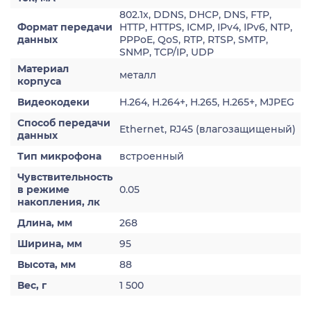
802.1x, DDNS, DHCP, DNS, FTP,
Формат передачи
HTTP, HTTPS, ICMP, IPv4, IPv6, NTP,
данных
PPPoE, QoS, RTP, RTSP, SMTP,
SNMP, TCP/IP, UDP
Материал
металл
корпуса
Видеокодеки
H.264, H.264+, H.265, H.265+, MJPEG
Способ передачи
Ethernet, RJ45 (влагозащищеный)
данных
Тип микрофона
встроенный
Чувствительность
в режиме
0.05
накопления, лк
Длина, мм
268
Ширина, мм
95
Высота, мм
88
Вес, г
1 500