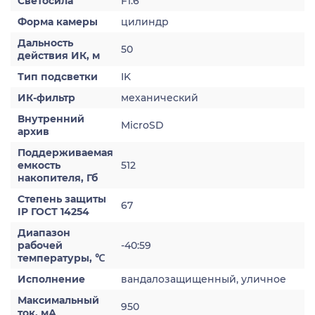
Светосила
F1.6
Форма камеры
цилиндр
Дальность
50
действия ИК, м
Тип подсветки
IK
ИК-фильтр
механический
Внутренний
MicroSD
архив
Поддерживаемая
емкость
512
накопителя, Гб
Степень защиты
67
IP ГОСТ 14254
Диапазон
рабочей
-40:59
температуры, ℃
Исполнение
вандалозащищенный, уличное
Максимальный
950
ток, мА