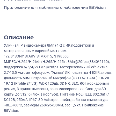
Приложение для мобильного наблюдения BitVision
Описание
Уличная IP видеокамера 8Мп (4К) с ИК подсветкой и
моторизованным вариообъективом.
1/2.8" SONY STARVIS IMX415, NT98560,
MJPEG/H.264/H.264+/H.265/H.265+. 8Мп@20fps (3840*2160),
поддержка 6/5/4/2/1Мп@20fps. Моторизованный объектив
2,7-13,5 мм с автофокусом. "Умная" ИК подсветка 4 EXIR диода,
дальность 50м. Встроенный микрофон (G711A/U, AAC). ONVIF
19.12 (Profile S/T/G), WDR 120дБ, 3D NR, BLC, ROI, коридорный
режим, 3 приватные зоны, зона маскирования. Слот для SD
карты до 512Гб (люк в корпусе). Питание: PoE (IEEE 802.3af) /
DC12В, 950мA, IP67, 3D-Axis кронштейн, рабочая температура:
-40...+60°C, размеры 268x95x88мм, вес 1,5 кг. Приложение
BitVision.