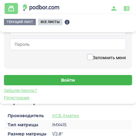
ТЕКУЩИЙ ЛИСТ
ВСЕ ЛИСТЫ
Главная
/
Видеонаблюдение
/
Видеокамеры
/
IP
/
AC-IS805Z (мото, 2,7-13,5) с микрофоном
Вернуться к списку
Запомнить меня
AC-IS805Z (мото, 2,7-13,5) с
микрофоном
Видеокамера IP
Забыли пароль?
Регистрация
Характеристики
Производитель
КСБ Аматек
Тип матрицы
IMX415
Размер матрицы
1/2.8″