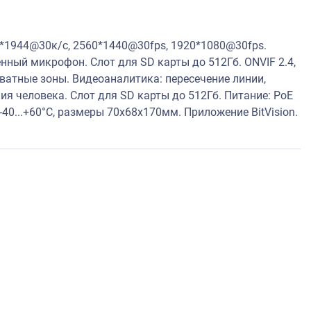
2*1944@30к/с, 2560*1440@30fps, 1920*1080@30fps.
енный микрофон. Слот для SD карты до 512Гб. ONVIF 2.4,
иватные зоны. Видеоаналитика: пересечение линии,
я человека. Слот для SD карты до 512Гб. Питание: PoE
 -40...+60°C, размеры 70х68x170мм. Приложение BitVision.