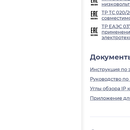
низковольт
ТР ТС 020/
совместимо
ТР ЕАЭС 03
применения
электротех
Документ
Инструкция по 
Руководство по
Углы обзора IP 
Приложение для