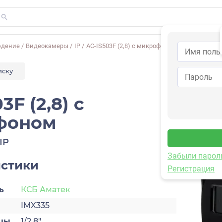
юдение
/
Видеокамеры
/
IP
/
AC-IS503F (2,8) с микрофоном
иску
3F (2,8) с
фоном
IP
Забыли парол
истики
Регистрация
ь
КСБ Аматек
IMX335
цы
1/2.8″