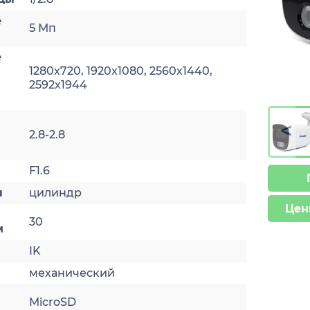
е
5 Мп
е
1280x720, 1920x1080, 2560x1440,
2592х1944
>
2.8-2.8
F1.6
ы
цилиндр
Цен
30
м
IK
механический
MicroSD