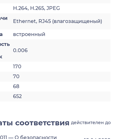
H.264, H.265, JPEG
ачи
Ethernet, RJ45 (влагозащищеный)
а
встроенный
ость
0.006
к
170
70
68
652
ты соответствия
действителен до
2011 — О безопасности