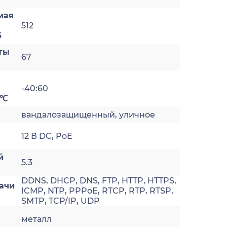
мая
512
б
ты
67
-40:60
 ℃
вандалозащищенный, уличное
12 В DC, PoE
й
5.3
DDNS, DHCP, DNS, FTP, HTTP, HTTPS,
ачи
ICMP, NTP, PPPoE, RTCP, RTP, RTSP,
SMTP, TCP/IP, UDP
металл