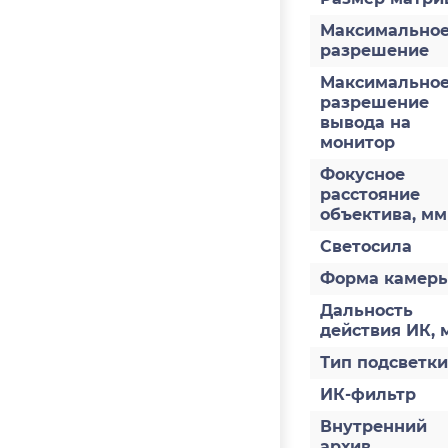
Максимально
разрешение
Максимально
разрешение
вывода на
монитор
Фокусное
расстояние
объектива, мм
Светосила
Форма камер
Дальность
действия ИК, 
Тип подсветки
ИК-фильтр
Внутренний
архив