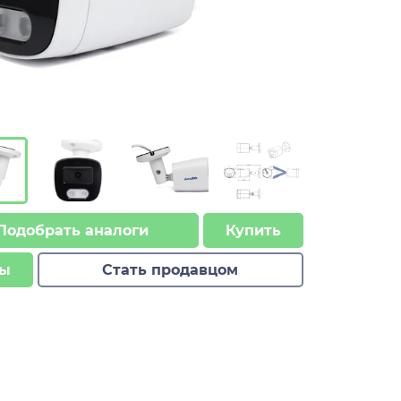
>
Подобрать аналоги
Купить
ы
Стать продавцом