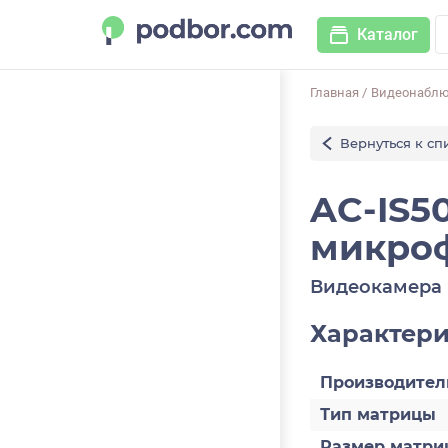
Каталог
Главная
/
Видеонабл
Вернуться к сп
AC-IS50
микро
Видеокамера 
Характер
Производител
Тип матрицы
Размер матри