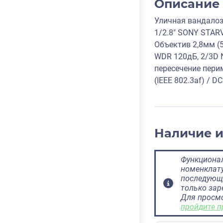
Описание
Уличная вандалоз
1/2.8" SONY STAR
Объектив 2,8мм (5
WDR 120дБ, 2/3D N
пересечение пери
(IEEE 802.3af) / 
Наличие 
Функционал
номенклату
последующ
только за
Для просм
пройдите п