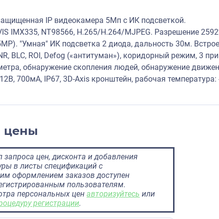
ащищенная IP видеокамера 5Мп с ИК подсветкой.
VIS IMX335, NT98566, H.265/H.264/MJPEG. Разрешение 259
MP). "Умная" ИК подсветка 2 диода, дальность 30м. Встро
R, BLC, ROI, Defog («антитуман»), коридорный режим, 3 пр
метра, обнаружение скопления людей, обнаружение движени
DC12В, 700мA, IP67, 3D-Axis кронштейн, рабочая температура:
и цены
 запроса цен, дисконта и добавления
ры в листы спецификаций с
им оформлением заказов доступен
регистрированным пользователям.
отра персональных цен
авторизуйтесь
или
роцедуру регистрации
.