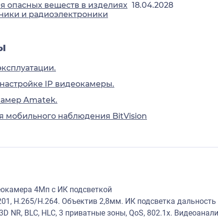
 опасных веществ в изделиях
18.04.2028
ники и радиоэлектроники
ы
эксплуатации.
 настройке IP видеокамеры.
камер Amatek.
 мобильного наблюдения BitVision
еокамера 4Мп с ИК подсветкой
1, H.265/H.264. Объектив 2,8мм. ИК подсветка дальность
R, 3D NR, BLC, HLC, 3 приватные зоны, QoS, 802.1x. Видеоа