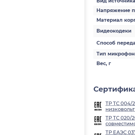
Вид источник
Напряжение п
Материал кор
Видеокодеки
Способ перед
Тип микрофон
Вес, г
Сертифика
ТР ТС 004/
низковольт
ТР ТС 020/
совместимо
ТР ЕАЭС 03