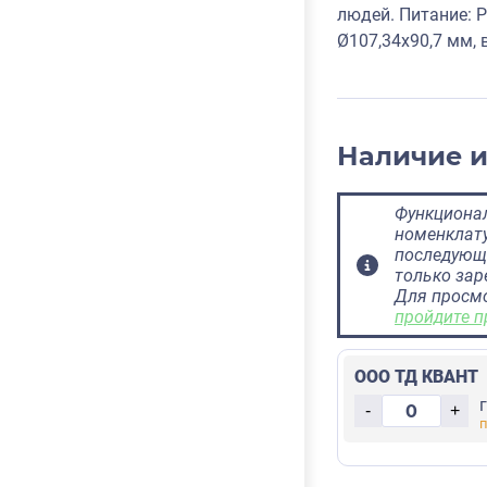
людей. Питание: P
Ø107,34x90,7 мм, в
Наличие 
Функционал
номенклату
последующ
только за
Для просм
пройдите п
ООО ТД КВАНТ
-
+