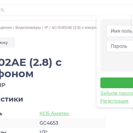
юдение
/
Видеокамеры
/
IP
/
AC-ID402AE (2.8) с микрофоном
иску
2AE (2.8) с
фоном
IP
Забыли парол
истики
Регистрация
ь
КСБ Аматек
GC4653
цы
1/3″