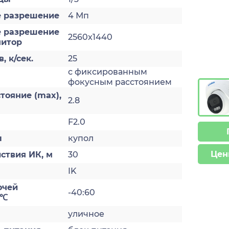
 разрешение
4 Мп
 разрешение
2560x1440
нитор
, к/сек.
25
с фиксированным
а
фокусным расстоянием
тояние (max),
2.8
F2.0
ы
купол
Цен
ствия ИК, м
30
IK
очей
-40:60
 ℃
уличное