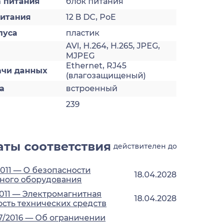
а питания
блок питания
итания
12 В DC, PoE
пуса
пластик
AVI, H.264, H.265, JPEG,
MJPEG
Ethernet, RJ45
ачи данных
(влагозащищеный)
а
встроенный
239
ты соответствия
действителен до
2011 — О безопасности
18.04.2028
ного оборудования
2011 — Электромагнитная
18.04.2028
сть технических средств
7/2016 — Об ограничении