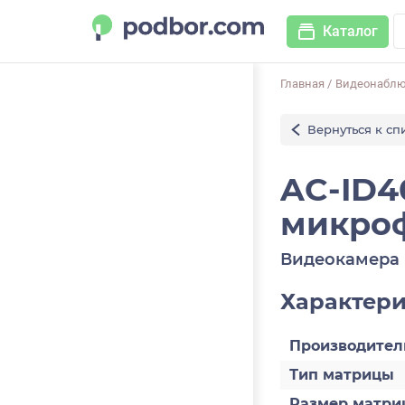
Каталог
Главная
/
Видеонабл
Вернуться к сп
AC-ID40
микро
Видеокамера 
Характер
Производител
Тип матрицы
Размер матри