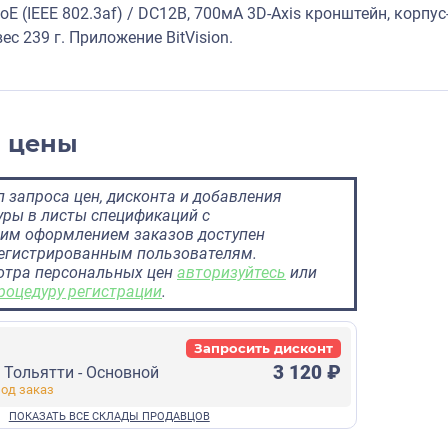
oE (IEEE 802.3af) / DC12В, 700мA 3D-Axis кронштейн, корпус
ес 239 г. Приложение BitVision.
и цены
 запроса цен, дисконта и добавления
ры в листы спецификаций с
им оформлением заказов доступен
регистрированным пользователям.
отра персональных цен
авторизуйтесь
или
роцедуру регистрации
.
Запросить дисконт
3 120 ₽
г Тольятти - Основной