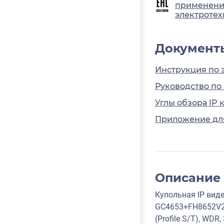
применения
электротех
Документ
Инструкция по 
Руководство по
Углы обзора IP 
Приложение для
Описание
Купольная IP вид
GC4653+FH8652V20
(Profile S/T), WD