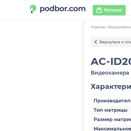
Каталог
Главная
/
Видеонабл
Вернуться к сп
AC-ID20
Видеокамера 
Характер
Производител
Тип матрицы
Размер матри
Максимальное