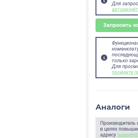
Для запрос
авторизуйт
Запросить о
Функционал
номенклату
последующ
только за
Для просм
пройдите п
Аналоги
Производитель 
в целях повышен
адресу
support