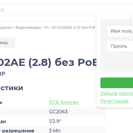
юдение
/
Видеокамеры
/
IP
/
AC-ID202AE (2.8) без PoE
иску
2AE (2.8) без PoE
IP
истики
Забыли парол
Регистрация
ь
КСБ Аматек
GC2063
цы
1/2.9″
 разрешение
3 Мп