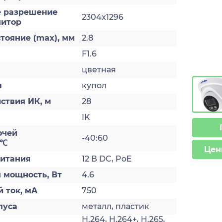
 разрешение
2304x1296
нитор
тояние (max), мм
2.8
F1.6
цветная
ы
купол
ствия ИК, м
28
IK
очей
-40:60
 ℃
Цен
итания
12 В DC, PoE
 мощность, Вт
4.6
 ток, мА
750
пуса
металл, пластик
H.264, H.264+, H.265,