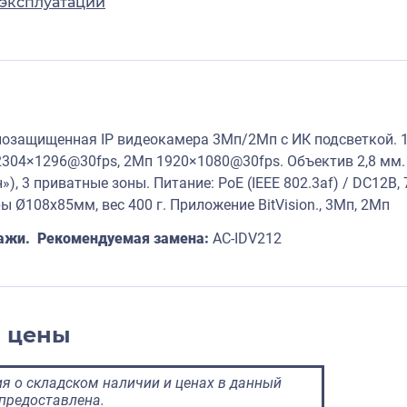
 эксплуатации
озащищенная IP видеокамера 3Мп/2Мп с ИК подсветкой. 1/
304×1296@30fps, 2Мп 1920×1080@30fps. Объектив 2,8 мм. Ау
»), 3 приватные зоны. Питание: PoE (IEEE 802.3af) / DC12В,
ры Ø108x85мм, вес 400 г. Приложение BitVision., 3Мп, 2Мп
одажи. Рекомендуемая замена:
AC-IDV212
и цены
 о складском наличии и ценах в данный
предоставлена.