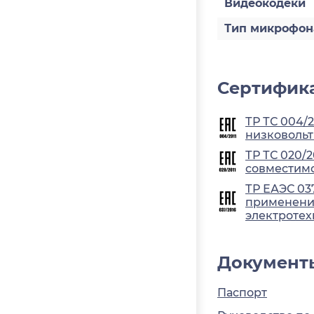
Видеокодеки
Тип микрофон
Сертифика
ТР ТС 004/
низковольт
ТР ТС 020/
совместимо
ТР ЕАЭС 03
применения
электротех
Документ
Паспорт