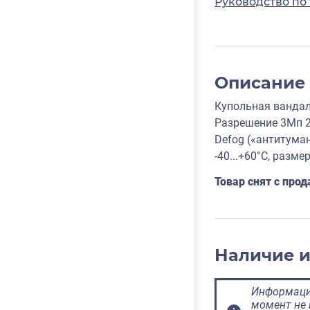
Руководство по
Описание
Купольная вандал
Разрешение 3Мп 2
Defog («антитуман
-40...+60°C, разме
Товар снят с пр
Наличие 
Информация
момент не 