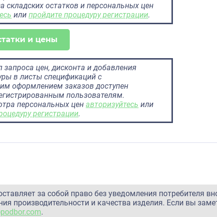
а складских остатков и персональных цен
есь
или
пройдите процедуру регистрации
.
статки и цены
 запроса цен, дисконта и добавления
ры в листы спецификаций с
им оформлением заказов доступен
регистрированным пользователям.
отра персональных цен
авторизуйтесь
или
роцедуру регистрации
.
оставляет за собой право без уведомления потребителя вн
ия производительности и качества изделия. Если вы заме
@podbor.com
.