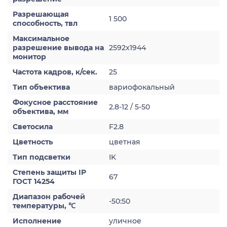
Разрешающая
1 500
способность, твл
Максимальное
разрешение вывода на
2592х1944
монитор
Частота кадров, к/сек.
25
Тип объектива
вариофокальный
Фокусное расстояние
2.8-12 / 5-50
объектива, мм
Светосила
F2.8
Цветность
цветная
Тип подсветки
IK
Степень защиты IP
67
ГОСТ 14254
Диапазон рабочей
-50:50
температуры, ℃
Исполнение
уличное