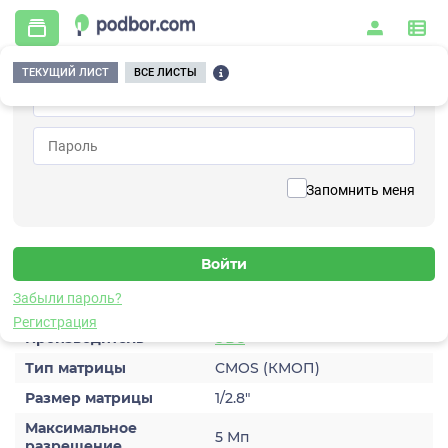
ТЕКУЩИЙ ЛИСТ
ВСЕ ЛИСТЫ
Главная
/
Видеонаблюдение
/
Видеокамеры
/
IP
/
VEN-561-IP-N
Вернуться к списку
Запомнить меня
VEN-561-IP-N
Видеокамера IP
Характеристики
Забыли пароль?
Регистрация
Производитель
ЭВС
Тип матрицы
CMOS (КМОП)
Размер матрицы
1/2.8″
Максимальное
5 Мп
разрешение