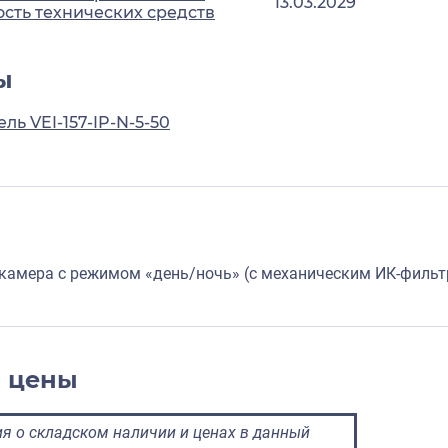
13.03.2029
сть технических средств
ы
ль VEI-157-IP-N-5-50
 камера с режимом «день/ночь» (с механическим ИК-филь
и цены
 о складском наличии и ценах в данный