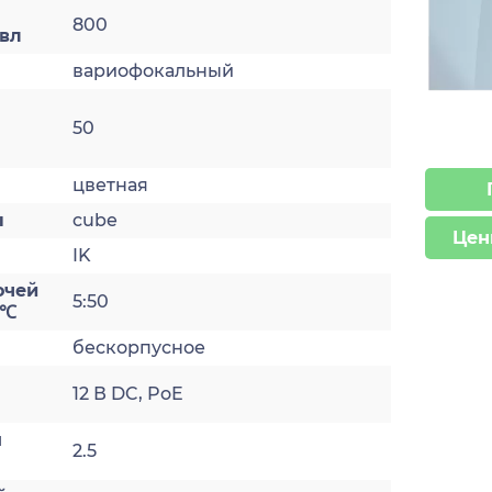
800
твл
а
вариофокальный
50
цветная
ы
cube
Цен
IK
очей
5:50
 ℃
бескорпусное
12 В DC, PoE
я
2.5