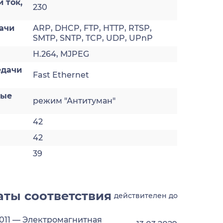
 ток,
230
ачи
ARP, DHCP, FTP, HTTP, RTSP,
SMTP, SNTP, TCP, UDP, UPnP
H.264, MJPEG
едачи
Fast Ethernet
ные
режим "Антитуман"
42
42
39
ты соответствия
действителен до
2011 — Электромагнитная