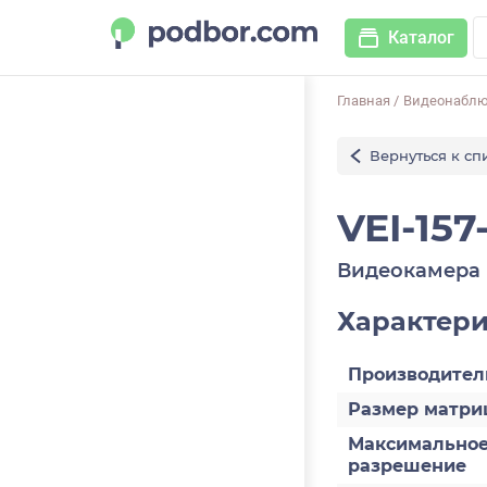
Каталог
Главная
/
Видеонабл
Вернуться к сп
VEI-157
Видеокамера 
Характер
Производител
Размер матри
Максимально
разрешение