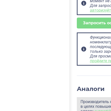
момент не 
Для запрос
авторизуйт
Запросить о
Функционал
номенклату
последующ
только за
Для просм
пройдите п
Аналоги
Производитель 
в целях повышен