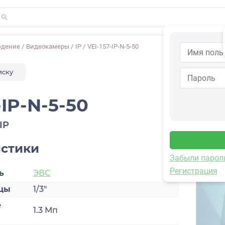
юдение
/
Видеокамеры
/
IP
/
VEI-157-IP-N-5-50
иску
-IP-N-5-50
IP
истики
Забыли парол
Регистрация
ь
ЭВС
цы
1/3″
е
1.3 Мп