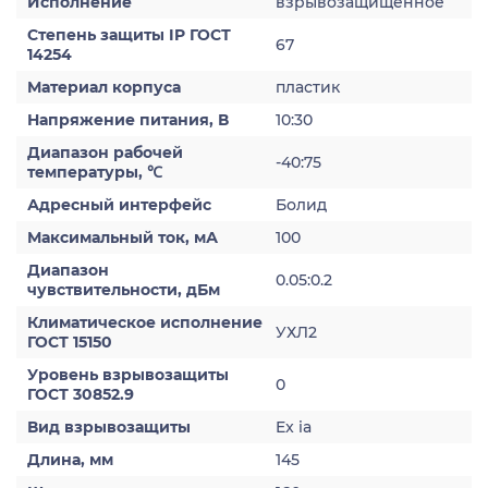
Исполнение
взрывозащищенное
Степень защиты IP ГОСТ
67
14254
Материал корпуса
пластик
Напряжение питания, В
10:30
Диапазон рабочей
-40:75
температуры, ℃
Адресный интерфейс
Болид
Максимальный ток, мА
100
Диапазон
0.05:0.2
чувствительности, дБм
Климатическое исполнение
УХЛ2
ГОСТ 15150
Уровень взрывозащиты
0
ГОСТ 30852.9
Вид взрывозащиты
Ex ia
Длина, мм
145