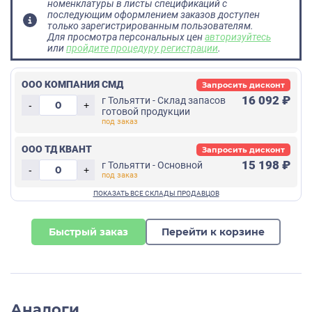
номенклатуры в листы спецификаций с
последующим оформлением заказов доступен
только зарегистрированным пользователям.
Для просмотра персональных цен
авторизуйтесь
или
пройдите процедуру регистрации
.
ООО КОМПАНИЯ СМД
Запросить дисконт
16 092 ₽
г Тольятти - Склад запасов
-
+
готовой продукции
ООО ТД КВАНТ
Запросить дисконт
15 198 ₽
г Тольятти - Основной
-
+
Быстрый заказ
Перейти к корзине
Аналоги