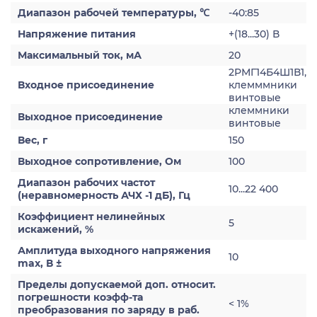
Диапазон рабочей температуры, ℃
-40:85
Напряжение питания
+(18...30) В
Максимальный ток, мА
20
2РМГ14Б4Ш1В1,
Входное присоединение
клемммники
винтовые
клеммники
Выходное присоединение
винтовые
Вес, г
150
Выходное сопротивление, Ом
100
Диапазон рабочих частот
10...22 400
(неравномерность АЧХ -1 дБ), Гц
Коэффициент нелинейных
5
искажений, %
Амплитуда выходного напряжения
10
max, В ±
Пределы допускаемой доп. относит.
погрешности коэфф-та
< 1%
преобразования по заряду в раб.