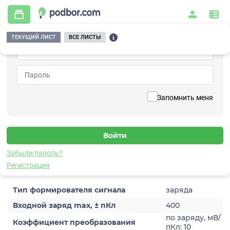
ТЕКУЩИЙ ЛИСТ
ВСЕ ЛИСТЫ
Главная
/
Контрольно-измерительные приборы и автоматика
/
Измерительное оборудование
/
Формирователи сигналов
/
Преобразующие
/
A130-10-01
Вернуться к списку
Запомнить меня
A130-10-01
Формирователь сигналов преобразующий
Забыли пароль?
Характеристики
Регистрация
Тип формирователя сигнала
заряда
Входной заряд max, ± пКл
400
по заряду, мВ/
Коэффициент преобразования
пКл: 10