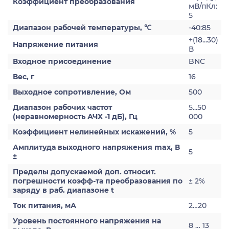
Коэффициент преобразования
мВ/пКл:
5
Диапазон рабочей температуры, ℃
-40:85
+(18...30)
Напряжение питания
В
Входное присоединение
BNC
Вес, г
16
Выходное сопротивление, Ом
500
Диапазон рабочих частот
5...50
(неравномерность АЧХ -1 дБ), Гц
000
Коэффициент нелинейных искажений, %
5
Амплитуда выходного напряжения max, В
5
±
Пределы допускаемой доп. относит.
погрешности коэфф-та преобразования по
± 2%
заряду в раб. диапазоне t
Ток питания, мА
2…20
Уровень постоянного напряжения на
8 … 13