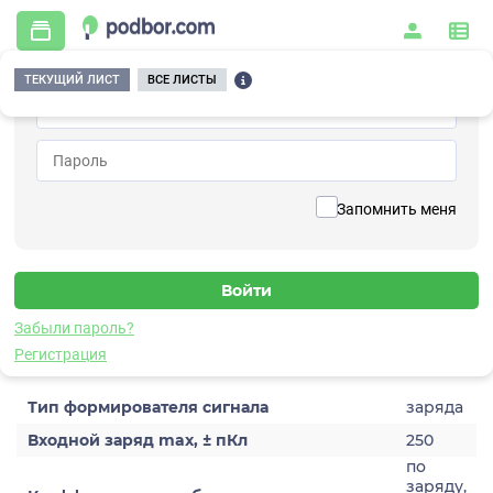
ТЕКУЩИЙ ЛИСТ
ВСЕ ЛИСТЫ
Главная
/
Контрольно-измерительные приборы и автоматика
/
Измерительное оборудование
/
Формирователи сигналов
/
Преобразующие
/
A1220-20-01
Вернуться к списку
Запомнить меня
A1220-20-01
Формирователь сигналов преобразующий
Забыли пароль?
Характеристики
Регистрация
Тип формирователя сигнала
заряда
Входной заряд max, ± пКл
250
по
заряду,