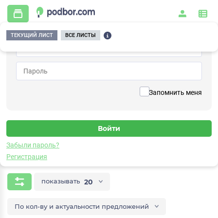
ТЕКУЩИЙ ЛИСТ
ВСЕ ЛИСТЫ
Главная
/
Контрольно-измерительные приборы и автоматика
/
Измерительное оборудование
/
Формирователи сигналов
/
Вихретоковые
Вихретоковые
Запомнить меня
Проверенные поставщики и производители
Забыли пароль?
Формирователи сигналов
Регистрация
показывать
20
По кол-ву и актуальности предложений